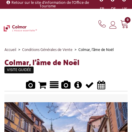
Retour sur le site d'information de l'Office de
Tourisme
FR
DE
UK
0
Accueil
>
Conditions Générales de Vente
>
Colmar, l’âme de Noël
Colmar, l’âme de Noël
VISITE GUIDÉE