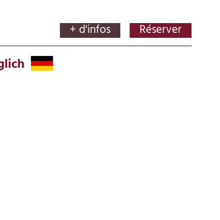
+ d'infos
Réserver
lich