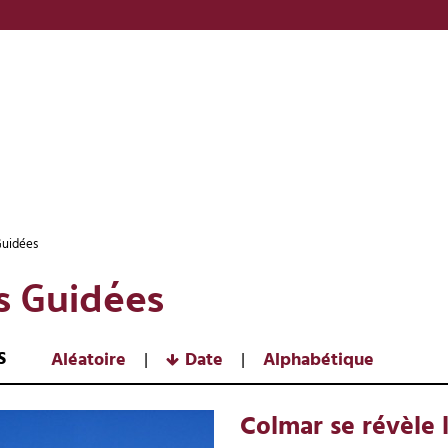
Guidées
es Guidées
S
Aléatoire
Date
Alphabétique
Colmar se révèle l