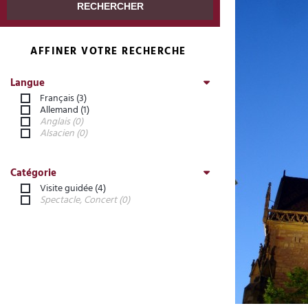
AFFINER VOTRE RECHERCHE
Langue
Français
(
3
)
Allemand
(
1
)
Anglais
(
0
)
Alsacien
(
0
)
Catégorie
Visite guidée
(
4
)
Spectacle, Concert
(
0
)