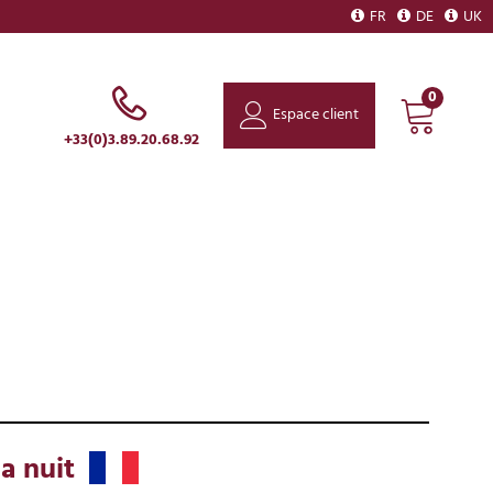
FR
DE
UK
0
Espace client
+33(0)3.89.20.68.92
a nuit