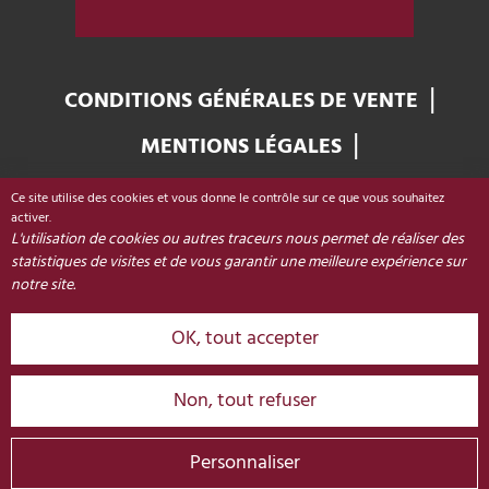
CONDITIONS GÉNÉRALES DE VENTE
MENTIONS LÉGALES
GESTION DES COOKIES
Ce site utilise des cookies et vous donne le contrôle sur ce que vous souhaitez
Office de Tourisme de Colmar & sa région
activer.
L'utilisation de cookies ou autres traceurs nous permet de réaliser des
Place Unterlinden
statistiques de visites et de vous garantir une meilleure expérience sur
68000 COLMAR - FRANCE
notre site.
OK, tout accepter
+33 (0)3 89 20 68 92
CONTACT
Non, tout refuser
© 2026 Colmar Réservation
Personnaliser