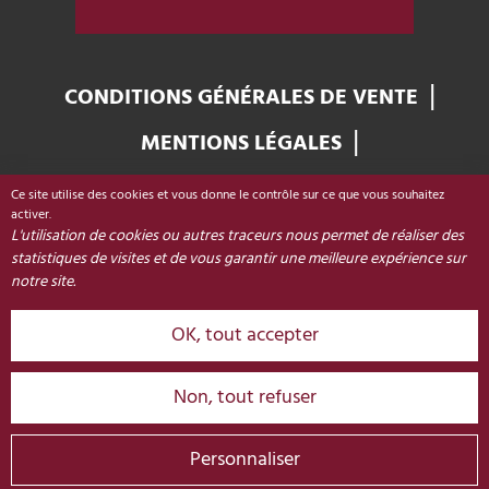
CONDITIONS GÉNÉRALES DE VENTE
MENTIONS LÉGALES
GESTION DES COOKIES
Ce site utilise des cookies et vous donne le contrôle sur ce que vous souhaitez
Office de Tourisme de Colmar & sa région
activer.
L'utilisation de cookies ou autres traceurs nous permet de réaliser des
Place Unterlinden
statistiques de visites et de vous garantir une meilleure expérience sur
68000 COLMAR - FRANCE
notre site.
OK, tout accepter
+33 (0)3 89 20 68 92
CONTACT
Non, tout refuser
© 2026 Colmar Réservation
Personnaliser