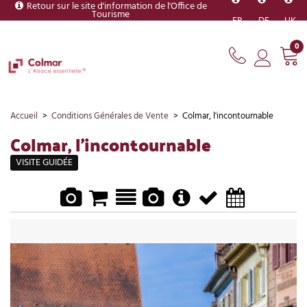
Retour sur le site d'information de l'Office de
Tourisme
FR
DE
UK
0
Accueil
>
Conditions Générales de Vente
>
Colmar, l'incontournable
Colmar, l'incontournable
VISITE GUIDÉE