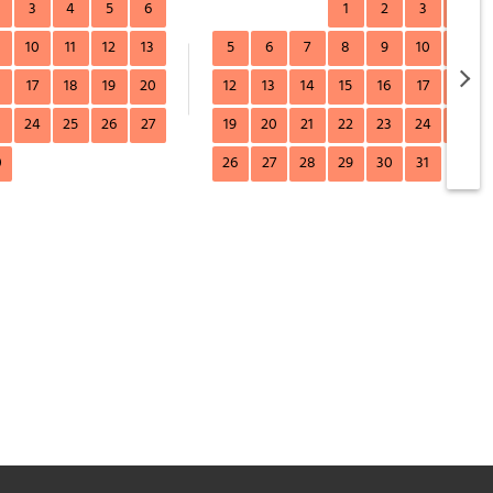
3
4
5
6
1
2
3
4
10
11
12
13
5
6
7
8
9
10
11
6
17
18
19
20
12
13
14
15
16
17
18
3
24
25
26
27
19
20
21
22
23
24
25
0
26
27
28
29
30
31