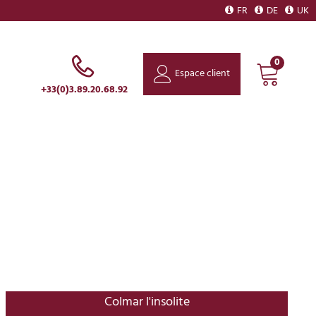
FR
DE
UK
0
Espace client
+33(0)3.89.20.68.92
Colmar l'insolite