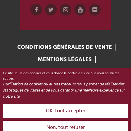
CONDITIONS GÉNÉRALES DE VENTE
MENTIONS LÉGALES
GESTION DES COOKIES
Ce site utilise des cookies et vous donne le contrôle sur ce que vous souhaitez
Office de Tourisme de Colmar & sa région
activer.
L'utilisation de cookies ou autres traceurs nous permet de réaliser des
Place Unterlinden
statistiques de visites et de vous garantir une meilleure expérience sur
68000 COLMAR - FRANCE
notre site.
OK, tout accepter
+33 (0)3 89 20 68 92
CONTACT
Non, tout refuser