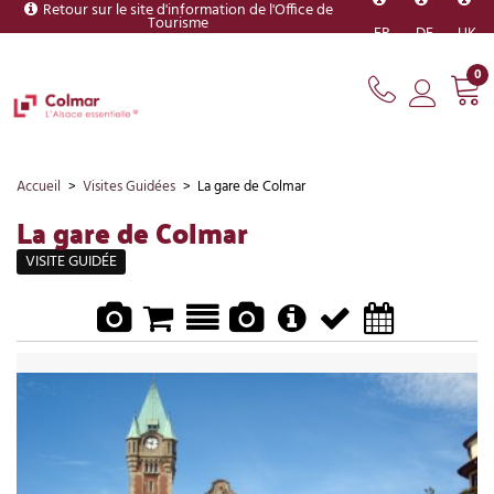
Retour sur le site d'information de l'Office de
Tourisme
FR
DE
UK
0
Accueil
>
Visites Guidées
>
La gare de Colmar
La gare de Colmar
VISITE GUIDÉE