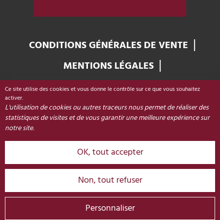
CONDITIONS GÉNÉRALES DE VENTE
MENTIONS LÉGALES
GESTION DES COOKIES
Ce site utilise des cookies et vous donne le contrôle sur ce que vous souhaitez
Office de Tourisme de Colmar & sa région
activer.
L'utilisation de cookies ou autres traceurs nous permet de réaliser des
Place Unterlinden
statistiques de visites et de vous garantir une meilleure expérience sur
68000 COLMAR - FRANCE
notre site.
OK, tout accepter
+33 (0)3 89 20 68 92
CONTACT
Non, tout refuser
© 2026 Colmar Réservation
Personnaliser