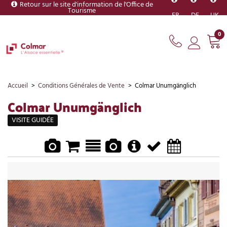
Retour sur le site d'information de l'Office de
Tourisme
FR
DE
UK
0
Accueil
>
Conditions Générales de Vente
>
Colmar Unumgänglich
Colmar Unumgänglich
VISITE GUIDÉE