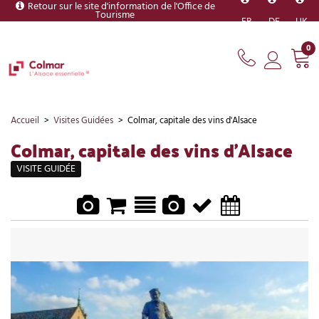
Retour sur le site d'information de l'Office de
Tourisme
FR
DE
UK
0
Accueil
>
Visites Guidées
>
Colmar, capitale des vins d'Alsace
Colmar, capitale des vins d'Alsace
VISITE GUIDÉE