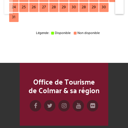
24
25
26
27
28
29
30
28
29
30
31
Légende :
Disponible
Non disponible
Office de Tourisme
de Colmar & sa région